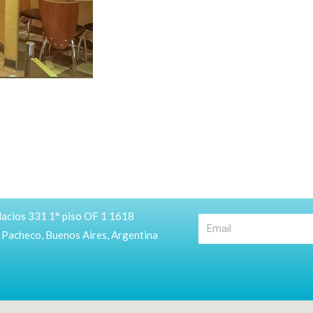
lacios 331 1° piso OF 1 1618
e Pacheco, Buenos Aires, Argentina