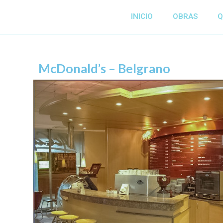
INICIO
OBRAS
Q
McDonald’s – Belgrano