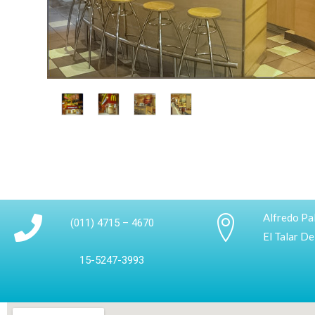
Alfredo Pa
(011) 4715 – 4670
El Talar D
15-5247-3993