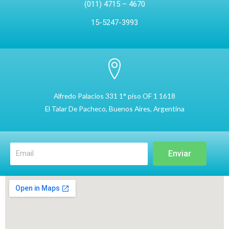
(011) 4715 – 4670
15-5247-3993
Alfredo Palacios 331 1° piso OF 1 1618
El Talar De Pacheco, Buenos Aires, Argentina
Enviar