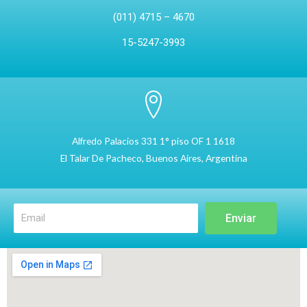
(011) 4715 – 4670
15-5247-3993
Alfredo Palacios 331 1° piso OF 1 1618
El Talar De Pacheco, Buenos Aires, Argentina
Enviar