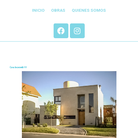
INICIO
OBRAS
QUIENES SOMOS
Casa Jacarandá III