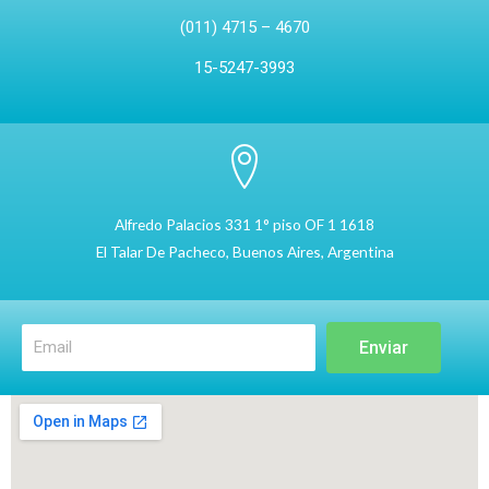
(011) 4715 – 4670
15-5247-3993
Alfredo Palacios 331 1° piso OF 1 1618
El Talar De Pacheco, Buenos Aires, Argentina
Enviar