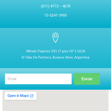
(011) 4715 – 4670
15-5247-3993
Alfredo Palacios 331 1° piso OF 1 1618
El Talar De Pacheco, Buenos Aires, Argentina
Enviar